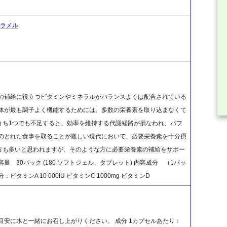
ャラメル
素の補給に役立つビタミンやミネラルがバランスよくは配合されている
の体が最も調子よく機能するためには、多数の栄養素を取り込まなくて
うち1つでも不足すると、効率を維持する代謝経路が損なわれ、パフ
スのとれた食事を取ることが難しい現代において、必要栄養素を十分摂
方も多いと思われますが、そのような方に必要栄養素の補給をサポー
 30パック (180 ソフトジェル、タブレット) 内容成分 （1パッ
ミンA 10 000IU ビタミンC 1000mg ビタミンD
ルを目安に水と一緒にお召し上がりください。 成分 1カプセルあたり：