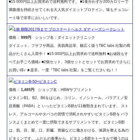
■15 000円以上お買求めで送料無料です。 ■1食分わずか200カロリーで
満腹感を持続させてくれる大人気ダイエットプロテイン。味もチョコレ
ート味で非常においしいです。
1個 期限2017/9まで プロステートヘルス ダディーズシークレット
価格：
999円
ショップ名：ダイエットクリニック
ダイエット、フサフサ商品、美肌商品等、幅広く扱うTBC labs 社製の商
品がたくさん入荷中！ ■15 000円以上お買求めで送料無料 ■お値段もす
べてお手ごろ価格♪ ■2個セット、3個セットとセットでお買求めでさらに
お買い得♪ ★是非、一度『TBC labs 社製』をご覧くださいね！！
ビタミンB-50+ビタミンC
価格：
1,485円
ショップ名：HBWサプリメント
ビタミンB1、B2、B6をはじめ、コリン、イノシトール、パラアミノ安
息香酸（PABA）と いったビタミンB群が11種類含まれています。 スト
レス、アルコールやタバコの習慣で消耗されやすいビタミンB群を バラ
ンスよくまとめて一度に摂取できるサプリメントです。 ビタミンB郡
は、肌、目、髪、口、肝臓、胃腸などに働きかける、体調を整える為の
ビタミンです。 ふだんの食事から、ビタミンB群をトータルで補うのは