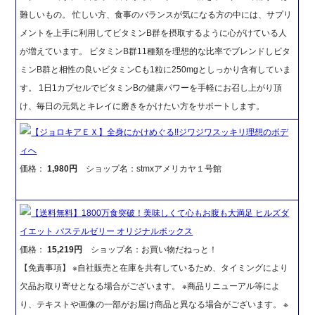
難しいもの。 忙しい方、食事のバランスが気になる方の中には、サプリ
メントを上手に利用してビタミンB群を摂取するように心がけている人
が増えています。 ビタミンB群11種類を理想的な比率でブレンドしビタ
ミンB群と相性の良いビタミンCも1粒に250mgとしっかり含有していま
す。 1日1カプセルでビタミンBの健康パワーを手軽にお召し上がり頂
け、毎日の元気とキレイに磨きをかけたい方をサポートします。
【ジョロキアＥＸ】全身にかけめぐる!!ジワジワスッキリ理想のボデ
ィへ
価格：
1,980円
ショップ名：stmxアメリカヤ１号館
【送料無料】1800万食突破！美味しくて心もお腹も大満足 ヒルズダ
イエット パステルゼリー オリジナルボックス
価格：
15,219円
ショップ名：お買い物だねっと！
【免責事項】 ※自社販売と在庫を共有しているため、タイミングにより
欠品お取り寄せとなる場合がございます。 ※商品リニューアル等によ
り、テキストや画像の一部がお届け商品と異なる場合がございます。 ※