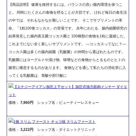
【商品説明】 健康を維持するには、バランスの良い腸内環境を保つこ
と。 同時にたくさんの食物を摂ることが大切です。 けれど毎日の食生活
の中では、それもなかなか難しいことです。 そこでサプリメントの革
命、「1粒100食コッカス」の登場です。 永年にわたる、腸内細菌研究の
結果発見した腸内善玉菌コッカス菌と 100種類の食物を1粒に凝縮した、
これまでにない全く新しいサプリメントです。 ―コッカスってなに？―
コッカス菌は多くの腸内細菌（乳酸菌）の仲間から選ばれたものです。
乳酸菌にはヨーグルトや漬け物、味噌などの食物からとるものとヒトの
腸管に棲息するものがあります。 食物などを通して私たちの消化管に入
ってくる乳酸菌は、胃酸や胆汁酸に
【エナジーアイアン加圧上下セット】加圧式強力筋肉インナー ダイエ
ット
価格：
7,960円
ショップ名：ビューティーレスキュー
1個 スリム ファースト チョコ味 スリムファースト
価格：
3,222円
ショップ名：ダイエットクリニック