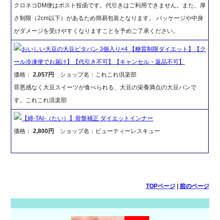
クロネコDM便はポスト投函です。代引きはご利用できません。また、厚
さ制限（2cm以下）があるため簡易包装となります。 パッケージや中身
がダメージを受けやすくなりますことを予めご了承ください。
おいしい大豆の大豆ピタパン 3個入り×4 【糖質制限ダイエット】【ク
ール冷凍便でお届け】【代引き不可】【キャンセル・返品不可】
価格：
2,057円
ショップ名：これこれ倶楽部
罪悪感なく大豆スイーツが食べられる、大豆の栄養満点の大豆パンで
す。これこれ倶楽部
【締-TAI-（たい）】骨盤補正 ダイエットインナー
価格：
2,800円
ショップ名：ビューティーレスキュー
TOPページ
|
前のページ