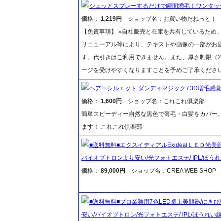
シュッとスプレーするだけで瞬間増毛！ワンタッチグ
価格：
1,219円
ショップ名：お買い物だねっと！
【免責事項】 ※自社販売と在庫を共有しているため
リニューアル等により、テキストや画像の一部がお届
す。代引きはご利用できません。また、厚さ制限（2
ージを受けやすくなりますことを予めご了承くださ
ヘアーシルエット ダンディマジック / 3D増
価格：
1,600円
ショップ名：これこれ倶楽部
簡単スピーディー自然な黒色で薄毛・白髪をカバー
ます！ これこれ倶楽部
■送料無料■エクスイディアルExidealＬＥＤ光美
バイオプトロンより安い/光フォトエステ/ IPL/ほう
価格：
89,000円
ショップ名：CREA WEB SHOP
■送料無料■プロ業務用7色LED卓上美顔器/にきび/ニ
安い/バイオプトロン/光フォトエステ/ IPL/ほうれい