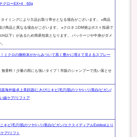
ローEX+4 60g
、タイミングにより欠品お取り寄せとなる場合がございます。 ※商品
け商品と異なる場合がございます。 ※クロネコDM便はポスト投函で
cm以下）があるため簡易包装となります。 パッケージや中身がダメ
い。
毛感覚！ミクロの微粉末がからみついて黒く豊かに増えて見えるスプレー
。無香料！少量の雨にも強いタイプ！市販のシャンプーで洗い落とせ
顔器海外版卓上美顔器/にきび/ニキビ/毛穴/肌のツヤ/ハリ/美白/ビガン/
れい線ケア/リフトア
キビ/毛穴/肌のツヤ/ハリ/美白/ビガン/エクスイディアルExidealより
線ケア/リフト