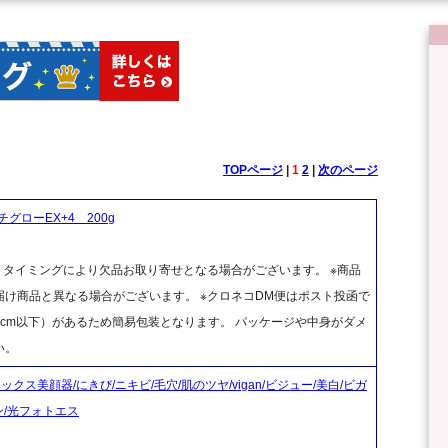
TOPページ
|
1
2
|
次のページ
ローEX+4 200g
、タイミングにより欠品お取り寄せとなる場合がございます。 ※商品
け商品と異なる場合がございます。 ※クロネコDM便はポスト投函で
cm以下）があるため簡易包装となります。 パッケージや中身がダメ
い。
クス美顔器/にきび/ニキビ/毛穴/肌のツヤ/vigan/ビジュー/美白/ビガ
ン/光フォトエス