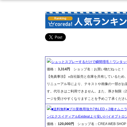
シュッとスプレーするだけで瞬間増毛！ワンタッチグ
価格：
3,314円
ショップ名：お買い物だねっと！
【免責事項】 ※自社販売と在庫を共有しているため
リニューアル等により、テキストや画像の一部がお届
す。代引きはご利用できません。また、厚さ制限（2
ージを受けやすくなりますことを予めご了承くださ
■送料無料■プロ業務用強力7色LED＋2種オムニラッ
ン/エクスイディアルExidealより安い/バイオプトロ
価格：
120,000円
ショップ名：CREA WEB SHOP