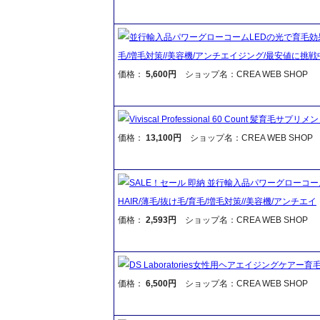
並行輸入品パワーグローコームLEDの光で育毛効果laser
毛/増毛対策//美容機/アンチエイジング/最安値に挑戦
価格：
5,600円
ショップ名：CREA WEB SHOP
Viviscal Professional 60 Count 髪育毛サプリ
価格：
13,100円
ショップ名：CREA WEB SHOP
SALE！セール 即納 並行輸入品パワーグローコームLED
HAIR/薄毛/抜け毛/育毛/増毛対策//美容機/アンチエイ
価格：
2,593円
ショップ名：CREA WEB SHOP
DS Laboratories女性用ヘアエイジングケア
価格：
6,500円
ショップ名：CREA WEB SHOP