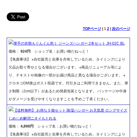
TOPページ
|
1
2
|
次のページ
厚手の衣類もぐんぐん乾く ジーンズハンガー 2本セット JH-02C BL
価格：
924円
ショップ名：お買い物だねっと！
【免責事項】 ※自社販売と在庫を共有しているため、タイミングにより
欠品お取り寄せとなる場合がございます。 ※商品リニューアル等によ
り、テキストや画像の一部がお届け商品と異なる場合がございます。 ※
クロネコDM便はポスト投函です。代引きはご利用できません。また、厚
さ制限（2cm以下）があるため簡易包装となります。 パッケージや中身
がダメージを受けやすくなりますことを予めご了承ください。
【送料無料】 お得な５個セット 除湿ハンガー お天気君 ロングサイズ
じめじめ解消ニオイもとれる
価格：
4,898円
ショップ名：お買い物だねっと！
【免責事項】 ※自社販売と在庫を共有しているため、タイミングにより