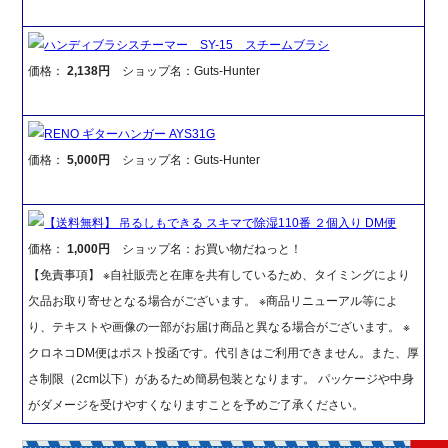
ハンディブラシスチーマー SY-15 スチームブラシ
価格：
2,138円
ショップ名：Guts-Hunter
RENO ギターハンガー AYS31G
価格：
5,000円
ショップ名：Guts-Hunter
【送料無料】 吊るしもできる スキマで除湿110番 ２個入り DM便
価格：
1,000円
ショップ名：お買い物だねっと！
【免責事項】 ※自社販売と在庫を共有しているため、タイミングにより
欠品お取り寄せとなる場合がございます。 ※商品リニューアル等によ
り、テキストや画像の一部がお届け商品と異なる場合がございます。 ※
クロネコDM便はポスト投函です。代引きはご利用できません。また、厚
さ制限（2cm以下）があるため簡易包装となります。 パッケージや中身
がダメージを受けやすくなりますことを予めご了承ください。