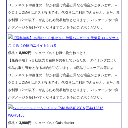
り、テキストや画像の一部がお届け商品と異なる場合がございます。 ※
クロネコDM便はポスト投函です。代引きはご利用できません。また、厚
さ制限（2cm以下）があるため簡易包装となります。 パッケージや中身
がダメージを受けやすくなりますことを予めご了承ください。
【送料無料】 お得な１０個セット 除湿ハンガー お天気君 ロングサイ
ズ じめじめ解消ニオイもとれる
価格：
8,992円
ショップ名：お買い物だねっと！
【免責事項】 ※自社販売と在庫を共有しているため、タイミングにより
欠品お取り寄せとなる場合がございます。 ※商品リニューアル等によ
り、テキストや画像の一部がお届け商品と異なる場合がございます。 ※
クロネコDM便はポスト投函です。代引きはご利用できません。また、厚
さ制限（2cm以下）があるため簡易包装となります。 パッケージや中身
がダメージを受けやすくなりますことを予めご了承ください。
ハンディースチームアイロン TAKUMI&#12316;匠&#12316;
WGHS155
価格：
3,980円
ショップ名：Guts-Hunter