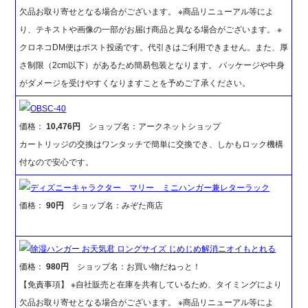
欠品お取り寄せとなる場合がございます。 ※商品リニューアル等によ
り、テキストや画像の一部がお届け商品と異なる場合がございます。 ※
クロネコDM便はポスト投函です。代引きはご利用できません。また、厚
さ制限（2cm以下）があるため簡易包装となります。 パッケージや中身
がダメージを受けやすくなりますことを予めご了承ください。
OBSC-40
価格：
10,476円
ショップ名：アークネットショップ
カートリッジの交換はワンタッチで簡単に交換でき、しかもロック機構
付なので安心です。
ディズニーキャラクター マリー ミニハンガー兼レターラック
価格：
90円
ショップ名：みぞた商店
除湿ハンガー お天気君 ロングサイズ じめじめ解消ニオイもとれる
価格：
980円
ショップ名：お買い物だねっと！
【免責事項】 ※自社販売と在庫を共有しているため、タイミングにより
欠品お取り寄せとなる場合がございます。 ※商品リニューアル等によ