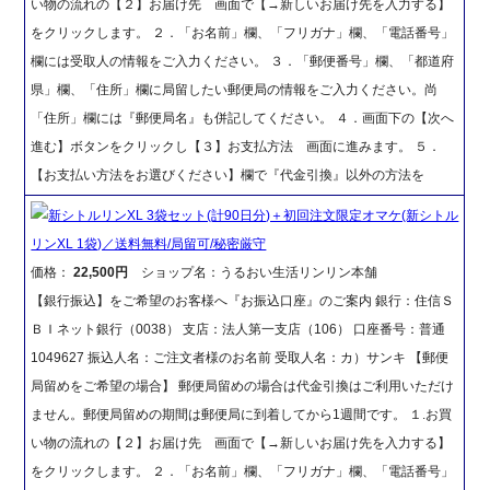
い物の流れの【２】お届け先 画面で【→新しいお届け先を入力する】
をクリックします。 ２．「お名前」欄、「フリガナ」欄、「電話番号」
欄には受取人の情報をご入力ください。 ３．「郵便番号」欄、「都道府
県」欄、「住所」欄に局留したい郵便局の情報をご入力ください。尚
「住所」欄には『郵便局名』も併記してください。 ４．画面下の【次へ
進む】ボタンをクリックし【３】お支払方法 画面に進みます。 ５．
【お支払い方法をお選びください】欄で『代金引換』以外の方法を
新シトルリンXL 3袋セット(計90日分)＋初回注文限定オマケ(新シトル
リンXL 1袋)／送料無料/局留可/秘密厳守
価格：
22,500円
ショップ名：うるおい生活リンリン本舗
【銀行振込】をご希望のお客様へ『お振込口座』のご案内 銀行：住信Ｓ
ＢＩネット銀行（0038） 支店：法人第一支店（106） 口座番号：普通
1049627 振込人名：ご注文者様のお名前 受取人名：カ）サンキ 【郵便
局留めをご希望の場合】 郵便局留めの場合は代金引換はご利用いただけ
ません。郵便局留めの期間は郵便局に到着してから1週間です。 １.お買
い物の流れの【２】お届け先 画面で【→新しいお届け先を入力する】
をクリックします。 ２．「お名前」欄、「フリガナ」欄、「電話番号」