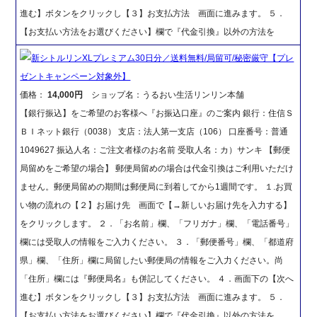
進む】ボタンをクリックし【３】お支払方法 画面に進みます。 ５．
【お支払い方法をお選びください】欄で『代金引換』以外の方法を
新シトルリンXLプレミアム30日分／送料無料/局留可/秘密厳守【プレ
ゼントキャンペーン対象外】
価格：
14,000円
ショップ名：うるおい生活リンリン本舗
【銀行振込】をご希望のお客様へ『お振込口座』のご案内 銀行：住信Ｓ
ＢＩネット銀行（0038） 支店：法人第一支店（106） 口座番号：普通
1049627 振込人名：ご注文者様のお名前 受取人名：カ）サンキ 【郵便
局留めをご希望の場合】 郵便局留めの場合は代金引換はご利用いただけ
ません。郵便局留めの期間は郵便局に到着してから1週間です。 １.お買
い物の流れの【２】お届け先 画面で【→新しいお届け先を入力する】
をクリックします。 ２．「お名前」欄、「フリガナ」欄、「電話番号」
欄には受取人の情報をご入力ください。 ３．「郵便番号」欄、「都道府
県」欄、「住所」欄に局留したい郵便局の情報をご入力ください。尚
「住所」欄には『郵便局名』も併記してください。 ４．画面下の【次へ
進む】ボタンをクリックし【３】お支払方法 画面に進みます。 ５．
【お支払い方法をお選びください】欄で『代金引換』以外の方法を