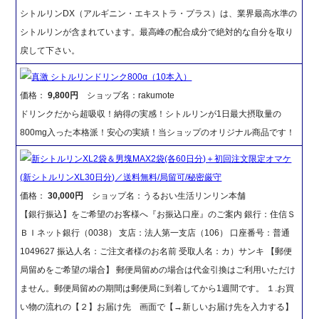
シトルリンDX（アルギニン・エキストラ・プラス）は、業界最高水準の
シトルリンが含まれています。最高峰の配合成分で絶対的な自分を取り
戻して下さい。
真激 シトルリンドリンク800α（10本入）
価格：
9,800円
ショップ名：rakumote
ドリンクだから超吸収！納得の実感！シトルリンが1日最大摂取量の
800mg入った本格派！安心の実績！当ショップのオリジナル商品です！
新シトルリンXL2袋＆男塊MAX2袋(各60日分)＋初回注文限定オマケ
(新シトルリンXL30日分)／送料無料/局留可/秘密厳守
価格：
30,000円
ショップ名：うるおい生活リンリン本舗
【銀行振込】をご希望のお客様へ『お振込口座』のご案内 銀行：住信Ｓ
ＢＩネット銀行（0038） 支店：法人第一支店（106） 口座番号：普通
1049627 振込人名：ご注文者様のお名前 受取人名：カ）サンキ 【郵便
局留めをご希望の場合】 郵便局留めの場合は代金引換はご利用いただけ
ません。郵便局留めの期間は郵便局に到着してから1週間です。 １.お買
い物の流れの【２】お届け先 画面で【→新しいお届け先を入力する】