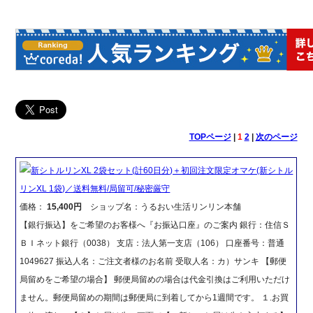
TOPページ
|
1
2
|
次のページ
新シトルリンXL 2袋セット(計60日分)＋初回注文限定オマケ(新シトル
リンXL 1袋)／送料無料/局留可/秘密厳守
価格：
15,400円
ショップ名：うるおい生活リンリン本舗
【銀行振込】をご希望のお客様へ『お振込口座』のご案内 銀行：住信Ｓ
ＢＩネット銀行（0038） 支店：法人第一支店（106） 口座番号：普通
1049627 振込人名：ご注文者様のお名前 受取人名：カ）サンキ 【郵便
局留めをご希望の場合】 郵便局留めの場合は代金引換はご利用いただけ
ません。郵便局留めの期間は郵便局に到着してから1週間です。 １.お買