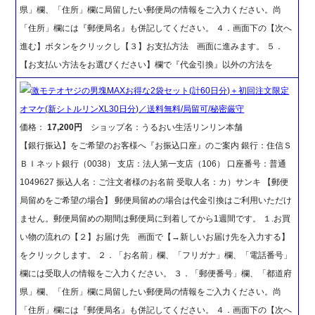
県」欄、「住所」欄に局留したい郵便局の情報をご入力ください。尚
「住所」欄には『郵便局名』も併記してください。 ４．画面下の【次へ
進む】ボタンをクリックし【３】お支払方法 画面に進みます。 ５．
【お支払い方法をお選びください】欄で『代金引換』以外の方法を
激モテオヤジの男塊MAXお得な2袋セット(計60日分)＋初回注文限定
オマケ(新シトルリンXL30日分)／送料無料/局留可/秘密厳守
価格：
17,200円
ショップ名：うるおい生活リンリン本舗
【銀行振込】をご希望のお客様へ『お振込口座』のご案内 銀行：住信Ｓ
ＢＩネット銀行（0038） 支店：法人第一支店（106） 口座番号：普通
1049627 振込人名：ご注文者様のお名前 受取人名：カ）サンキ 【郵便
局留めをご希望の場合】 郵便局留めの場合は代金引換はご利用いただけ
ません。郵便局留めの期間は郵便局に到着してから1週間です。 １.お買
い物の流れの【２】お届け先 画面で【→新しいお届け先を入力する】
をクリックします。 ２．「お名前」欄、「フリガナ」欄、「電話番号」
欄には受取人の情報をご入力ください。 ３．「郵便番号」欄、「都道府
県」欄、「住所」欄に局留したい郵便局の情報をご入力ください。尚
「住所」欄には『郵便局名』も併記してください。 ４．画面下の【次へ