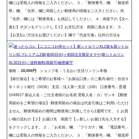
欄には受取人の情報をご入力ください。 ３．「郵便番号」欄、「都道府
県」欄、「住所」欄に局留したい郵便局の情報をご入力ください。尚
「住所」欄には『郵便局名』も併記してください。 ４．画面下の【次へ
進む】ボタンをクリックし【３】お支払方法 画面に進みます。 ５．
【お支払い方法をお選びください】欄で『代金引換』以外の方法を
迷ったらコレ【ニコニコお得セット】新シトルリンXL2袋＆新シトル
リンXLプレミアム2袋(各60日分)＋初回注文限定オマケ(新シトルリン
XL30日分)／送料無料/局留可/秘密厳守
価格：
28,000円
ショップ名：うるおい生活リンリン本舗
【銀行振込】をご希望のお客様へ『お振込口座』のご案内 銀行：住信Ｓ
ＢＩネット銀行（0038） 支店：法人第一支店（106） 口座番号：普通
1049627 振込人名：ご注文者様のお名前 受取人名：カ）サンキ 【郵便
局留めをご希望の場合】 郵便局留めの場合は代金引換はご利用いただけ
ません。郵便局留めの期間は郵便局に到着してから1週間です。 １.お買
い物の流れの【２】お届け先 画面で【→新しいお届け先を入力する】
をクリックします。 ２．「お名前」欄、「フリガナ」欄、「電話番号」
欄には受取人の情報をご入力ください。 ３．「郵便番号」欄、「都道府