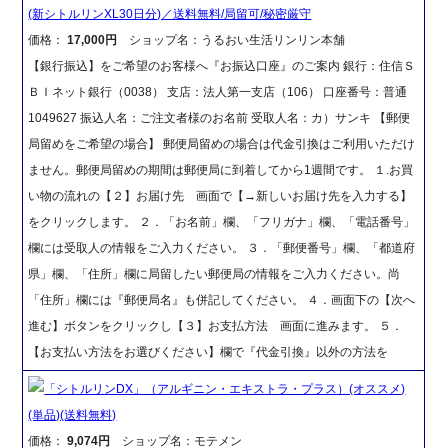
(新シトルリンXL30日分)／送料無料/局留可/秘密厳守
価格：
17,000円
ショップ名：うるおい生活リンリン本舗
【銀行振込】をご希望のお客様へ『お振込口座』のご案内 銀行：住信Ｓ
ＢＩネット銀行（0038） 支店：法人第一支店（106） 口座番号：普通
1049627 振込人名：ご注文者様のお名前 受取人名：カ）サンキ 【郵便
局留めをご希望の場合】 郵便局留めの場合は代金引換はご利用いただけ
ません。郵便局留めの期間は郵便局に到着してから1週間です。 １.お買
い物の流れの【２】お届け先 画面で【→新しいお届け先を入力する】
をクリックします。 ２．「お名前」欄、「フリガナ」欄、「電話番号」
欄には受取人の情報をご入力ください。 ３．「郵便番号」欄、「都道府
県」欄、「住所」欄に局留したい郵便局の情報をご入力ください。尚
「住所」欄には『郵便局名』も併記してください。 ４．画面下の【次へ
進む】ボタンをクリックし【３】お支払方法 画面に進みます。 ５．
【お支払い方法をお選びください】欄で『代金引換』以外の方法を
「シトルリンDX」（アルギニン・エキストラ・プラス）(オススメ)
(単品)(送料無料)
価格：
9,074円
ショップ名：モテメン