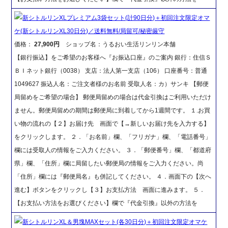
新シトルリンXLプレミアム3袋セット(計90日分)＋初回注文限定オマ
ケ(新シトルリンXL30日分)／送料無料/局留可/秘密厳守
価格：
27,900円
ショップ名：うるおい生活リンリン本舗
【銀行振込】をご希望のお客様へ『お振込口座』のご案内 銀行：住信Ｓ
ＢＩネット銀行（0038） 支店：法人第一支店（106） 口座番号：普通
1049627 振込人名：ご注文者様のお名前 受取人名：カ）サンキ 【郵便
局留めをご希望の場合】 郵便局留めの場合は代金引換はご利用いただけ
ません。郵便局留めの期間は郵便局に到着してから1週間です。 １.お買
い物の流れの【２】お届け先 画面で【→新しいお届け先を入力する】
をクリックします。 ２．「お名前」欄、「フリガナ」欄、「電話番号」
欄には受取人の情報をご入力ください。 ３．「郵便番号」欄、「都道府
県」欄、「住所」欄に局留したい郵便局の情報をご入力ください。尚
「住所」欄には『郵便局名』も併記してください。 ４．画面下の【次へ
進む】ボタンをクリックし【３】お支払方法 画面に進みます。 ５．
【お支払い方法をお選びください】欄で『代金引換』以外の方法を
新シトルリンXL＆男塊MAXセット(各30日分)＋初回注文限定オマケ