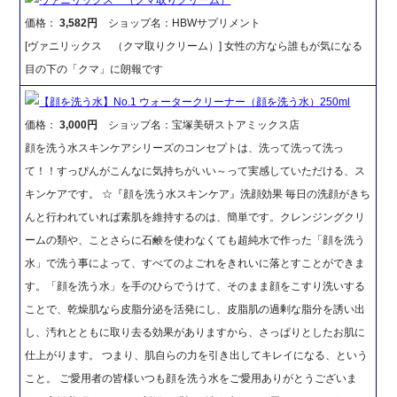
価格：
3,582円
ショップ名：HBWサプリメント
[ヴァニリックス （クマ取りクリーム）] 女性の方なら誰もが気になる
目の下の「クマ」に朗報です
【顔を洗う水】No.1 ウォータークリーナー（顔を洗う水）250ml
価格：
3,000円
ショップ名：宝塚美研ストアミックス店
顔を洗う水スキンケアシリーズのコンセプトは、洗って洗って洗っ
て！！すっぴんがこんなに気持ちがいい～って実感していただける、ス
キンケアです。 ☆『顔を洗う水スキンケア』洗顔効果 毎日の洗顔がきち
んと行われていれば素肌を維持するのは、簡単です。クレンジングクリ
ームの類や、ことさらに石鹸を使わなくても超純水で作った「顔を洗う
水」で洗う事によって、すべてのよごれをきれいに落とすことができま
す。「顔を洗う水」を手のひらでうけて、そのまま顔をこすり洗いする
ことで、乾燥肌なら皮脂分泌を活発にし、皮脂肌の過剰な脂分を誘い出
し、汚れとともに取り去る効果がありますから、さっぱりとしたお肌に
仕上がります。 つまり、肌自らの力を引き出してキレイになる、という
こと。 ご愛用者の皆様いつも顔を洗う水をご愛用ありがとうございま