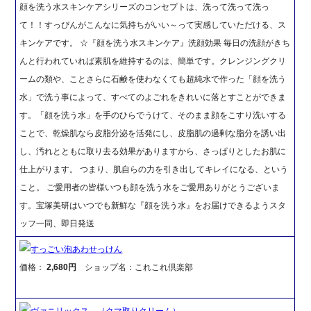
顔を洗う水スキンケアシリーズのコンセプトは、洗って洗って洗っ
て！！すっぴんがこんなに気持ちがいい～って実感していただける、ス
キンケアです。 ☆『顔を洗う水スキンケア』洗顔効果 毎日の洗顔がきち
んと行われていれば素肌を維持するのは、簡単です。クレンジングクリ
ームの類や、ことさらに石鹸を使わなくても超純水で作った「顔を洗う
水」で洗う事によって、すべてのよごれをきれいに落とすことができま
す。「顔を洗う水」を手のひらでうけて、そのまま顔をこすり洗いする
ことで、乾燥肌なら皮脂分泌を活発にし、皮脂肌の過剰な脂分を誘い出
し、汚れとともに取り去る効果がありますから、さっぱりとしたお肌に
仕上がります。 つまり、肌自らの力を引き出してキレイになる、という
こと。 ご愛用者の皆様いつも顔を洗う水をご愛用ありがとうございま
す。宝塚美研はいつでも新鮮な『顔を洗う水』をお届けできるようスタ
ッフ一同、即日発送
すっごい泡あわせっけん
価格：
2,680円
ショップ名：これこれ倶楽部
ヴァニリックス （クマ取りクリーム）