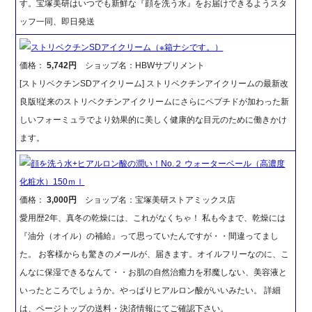
す。宝塚美研はいつでも新鮮な『顔を洗う水』をお届けできるようスタ
ッフ一同、即日発送
ストリベクチンSDアイクリーム（※箱ナシです。）
価格：
5,742円
ショップ名：HBWサプリメント
[ストリベクチンSDアイクリーム] ストリベクチンアイクリームの最新改
良版!従来のストリベクチンアイクリームにさらにペプチドが加わった新
しいフォーミュラでより効果的に美しく健康的な目元のために働きかけ
ます。
顔を洗う水+ヒアルロン酸の潤い！No.２ ウォーターベール（高濃度
化粧水）150ｍｌ
価格：
3,000円
ショップ名：宝塚美研ストアミックス店
愛用歴2年、真冬の乾燥には、これがなくちゃ！ 私も今まで、乾燥には
『油分（オイル）の補給』って思っていたんですが・・間違ってまし
た。 お客様からも驚きのメールが、届きます。オイルフリーなのに、こ
んなに保湿できるなんて・・お肌の自然治癒力を邪魔しない、美容液と
いったところでしょうか。やっぱりヒアルロン酸がいいみたい。 詳細
は、ページトップの送料・決済情報にてご確認下さい。