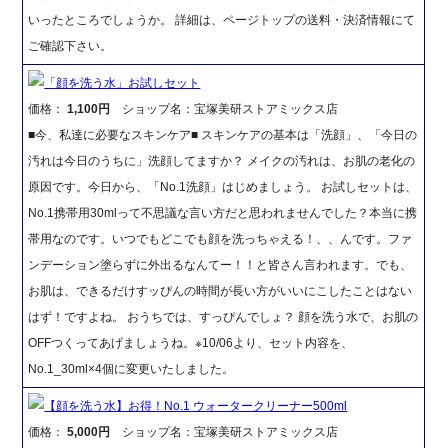
いったところでしょうか。 詳細は、ページトップの送料・決済情報にて
ご確認下さい。
「顔を洗う水」お試しセット
価格：
1,100円
ショップ名：宝塚美研ストアミックス店
■今、私達に必要なスキンケア■ スキンケアの基本は「洗顔」、「今日の
汚れは今日のうちに」洗顔してますか？ メイクの汚れは、お肌の老化の
原因です。今日から、「No.1洗顔」はじめましょう。 お試しセットは、
No.1携帯用30mlって不思議な言い方だと思われませんでした？本当に携
帯用なのです。いつでもどこでも顔を洗っちゃえる！、、んです。ファ
ンデーション塗らずに外出るなんてー！！と皆さん言われます。でも、
お肌は、できるだけすッぴんの時間が長い方がいいにこしたことはない
はず！ですよね。 おうちでは、すっぴんでしょ？ 顔を洗う水で、お肌の
OFFつくってあげましょうね。※10/06より、セット内容を、
No.1_30ml×4個に変更いたしました。
【顔を洗う水】お得！No.1 ウォータークリーナー500ml
価格：
5,000円
ショップ名：宝塚美研ストアミックス店