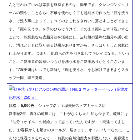
んと行われていれば素肌を維持するのは、簡単です。クレンジングクリ
ームの類や、ことさらに石鹸を使わなくても超純水で作った「顔を洗う
水」で洗う事によって、すべてのよごれをきれいに落とすことができま
す。「顔を洗う水」を手のひらでうけて、そのまま顔をこすり洗いする
ことで、乾燥肌なら皮脂分泌を活発にし、皮脂肌の過剰な脂分を誘い出
し、汚れとともに取り去る効果がありますから、さっぱりとしたお肌に
仕上がります。 つまり、肌自らの力を引き出してキレイになる、という
こと。ご愛用者の皆様いつも顔を洗う水をご愛用ありがとうございま
す。宝塚美研はいつでも新鮮な『顔を洗う水』をお届けできるようスタ
ッフ一同、即日発送、
顔を洗う水+ヒアルロン酸の潤い！No.２ ウォーターベール（高濃度
化粧水）250ｍｌ
価格：
5,000円
ショップ名：宝塚美研ストアミックス店
愛用歴2年、真冬の乾燥には、これがなくちゃ！ 私も今まで、乾燥には
『油分（オイル）の補給』って思っていたんですが・・間違ってまし
た。 お客様からも驚きのメールが、届きます。オイルフリーなのに、こ
んなに保湿できるなんて・・お肌の自然治癒力を邪魔しない、美容液と