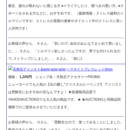
最近、疲れが取れないと感じる方 ●イライラしたり、寝つきの悪い方､ ●ス
ポーツをされる方などに、おすすめです。 （最新情報：ストレス緩和のト
ルマリンですが、ストレスが原因の過食やダイエット中のストレスに良い
と評判です）
_________________________________________________________
お客様の声から、 Ｋさん、「安いので､会社のみんなでまとめて買いまし
た。」 Ｓさん、「トルマリン欲しかったんですが、男でも付けられるの
で､ストラップにしました。」 Ｏさん、「前に1
天然石アメジスト&amp;amp;amp;ヘマタイトブレスレット6mm
価格：
1,200円
ショップ名：天然石アクセサリーFROMS
ニューヨークでも人気の【石の癒し*クリスタルヒーリング】 アメジスト
は受験生におすすめの石なんですよ！ ★低価格高品質で
YAHOO!AUCTIONSでも大人気の商品です。★ ★AUCTIONSと同商品同
価格でのご提供をさせていただきます。
_________________________________________________________
お客様の声から、 Ｏさん、「受験生なので、使ってみることにしました。
集中できたら嬉しいです｡｣ Ｈさん、「ヘマタイトってはじめて知りまし