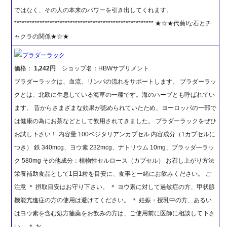
ではなく、その人の本来のパワーを引き出してくれます。
******************************************************* ★☆★代蕪Iな石とチ
ャクラの関係★☆★
ブラダーラック
価格：
1,242円
ショップ名：HBWサプリメント
ブラダーラックは、血流、リンパの流れをサポートします。 ブラダーラッ
クとは、北欧に生息している海草の一種です。海のハーブとも呼ばれてい
ます。 昔からさまざまな効果が認められていたため、ヨーロッパの一部で
は健康の為にお茶などとして飲用されてきました。 ブラダーラックをぜひ
お試し下さい！ 内容量 100ベジタリアンカプセル 内容成分（1カプセルに
つき） 鉄 340mcg、ヨウ素 232mcg、ナトリウム 10mg、ブラッダ―ラッ
ク 580mg その他成分：植物性セルロース（カプセル） お召し上がり方法
栄養補助食品として1日1粒を目安に、食事と一緒にお飲みください。 ご
注意 ＊ 摂取目安はお守り下さい。 ＊ ヨウ素に対して過敏症の方、甲状腺
機能亢進症の方の使用は避けてください。 ＊ 妊娠・授乳中の方、あるい
はヨウ素を含む処方箋薬をお飲みの方は、ご使用前に医師に相談して下さ
い。 ＊ お