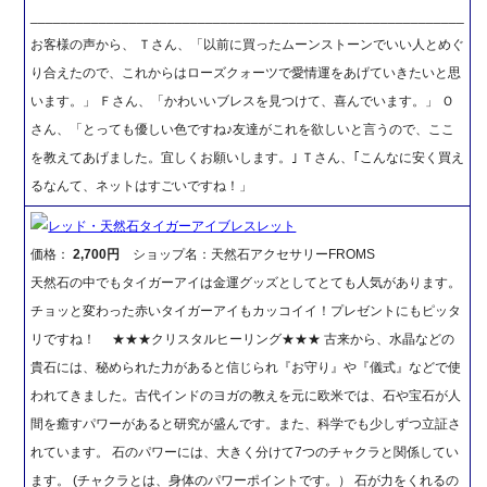
_________________________________________________________
お客様の声から、 Ｔさん、「以前に買ったムーンストーンでいい人とめぐ
り合えたので、これからはローズクォーツで愛情運をあげていきたいと思
います。」 Ｆさん、「かわいいブレスを見つけて、喜んでいます。」 Ｏ
さん、「とっても優しい色ですね♪友達がこれを欲しいと言うので、ここ
を教えてあげました。宜しくお願いします。｣ Ｔさん、｢こんなに安く買え
るなんて、ネットはすごいですね！」
レッド・天然石タイガーアイブレスレット
価格：
2,700円
ショップ名：天然石アクセサリーFROMS
天然石の中でもタイガーアイは金運グッズとしてとても人気があります。
チョッと変わった赤いタイガーアイもカッコイイ！プレゼントにもピッタ
リですね！ ★★★クリスタルヒーリング★★★ 古来から、水晶などの
貴石には、秘められた力があると信じられ『お守り』や『儀式』などで使
われてきました。古代インドのヨガの教えを元に欧米では、石や宝石が人
間を癒すパワーがあると研究が盛んです。また、科学でも少しずつ立証さ
れています。 石のパワーには、大きく分けて7つのチャクラと関係してい
ます。 (チャクラとは、身体のパワーポイントです。） 石が力をくれるの