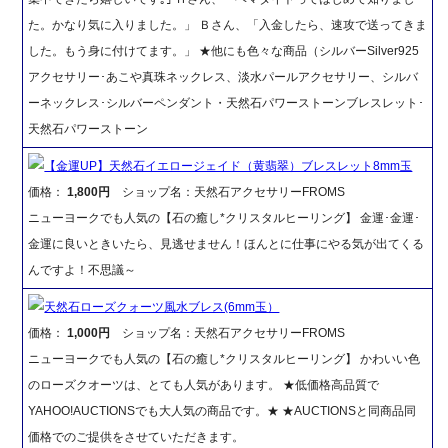
た。かなり気に入りました。」 Ｂさん、「入金したら、速攻で送ってきま
した。もう身に付けてます。」 ★他にも色々な商品（シルバーSilver925
アクセサリー･あこや真珠ネックレス、淡水パールアクセサリー、シルバ
ーネックレス･シルバーペンダント・天然石パワーストーンブレスレット･
天然石パワーストーン
【金運UP】天然石イエロージェイド（黄翡翠）ブレスレット8mm玉
価格：
1,800円
ショップ名：天然石アクセサリーFROMS
ニューヨークでも人気の【石の癒し*クリスタルヒーリング】 金運･金運･
金運に良いときいたら、見逃せません！ほんとに仕事にやる気が出てくる
んですよ！不思議～
天然石ローズクォーツ風水ブレス(6mm玉）
価格：
1,000円
ショップ名：天然石アクセサリーFROMS
ニューヨークでも人気の【石の癒し*クリスタルヒーリング】 かわいい色
のローズクオーツは、とても人気があります。 ★低価格高品質で
YAHOO!AUCTIONSでも大人気の商品です。★ ★AUCTIONSと同商品同
価格でのご提供をさせていただきます。