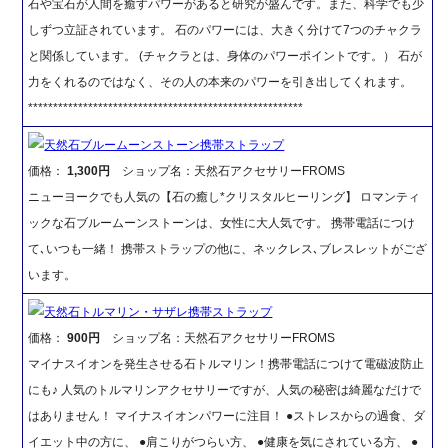
石や宝石が人間を癒すパワーがあると研究が盛んです。また、科学でも少
しずつ立証されています。 石のパワーには、大きく分けて7つのチャクラ
と関係しています。 (チャクラとは、身体のパワーポイントです。） 石が
力をくれるのではなく、その人の本来のパワーを引き出してくれます。
*******************************************************
天然石ブルームーンストーン携帯ストラップ
価格：
1,300円
ショップ名：天然石アクセサリーFROMS
ニューヨークでも人気の【石の癒し*クリスタルヒーリング】 ロマンティ
ックな石ブルームーンストーンは、女性に大人気です。 携帯電話につけ
て､いつも一緒！ 携帯ストラップの他に、ネックレス､ブレスレットがござ
います。
天然石トルマリン・サザレ携帯ストラップ
価格：
900円
ショップ名：天然石アクセサリーFROMS
マイナスイオンを発生させる石トルマリン！携帯電話につけて電磁波防止
にも♪ 人気のトルマリンアクセサリーですが、人気の秘密は綺麗なだけで
はありません！ マイナスイオンパワーに注目！ ●ストレスからの過食、ダ
イエット中の方に、 ●肩こりがつらい方、 ●健康を気にされている方、 ●