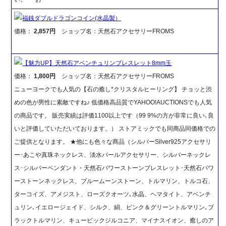
福銭ダブルドラゴンコイン(水晶製）
価格：
2,857円
ショップ名：天然石アクセサリーFROMS
【魅力UP】天然石アベンチュリンブレスレット8mm玉
価格：
1,800円
ショップ名：天然石アクセサリーFROMS
ニューヨークでも人気の【石の癒し*クリスタルヒーリング】 チョッと渋
めの色が男性に素敵ですね♪ 低価格高品質でYAHOO!AUCTIONSでも人気
の商品です。 販売実績は評価1100以上です（99 9%の方が非常に良い､良
いと評価していただいております。） ストアミックでも同商品同価格での
ご提供となります。 ★他にも色々な商品（シルバーSilver925アクセサリ
ー･あこや真珠ネックレス、淡水パールアクセサリー、シルバーネックレ
ス･シルバーペンダント・天然石パワーストーンブレスレット･天然石パワ
ーストーンネックレス、ブルームーンストーン、トルマリン、トルコ石、
ターコイズ、アメジスト、ローズクオーツ､水晶、ヘマタイト、アベンチ
ュリン､イエロージェイド、シルク、絹、ピンク＆グリーントルマリン､ブ
ラックトルマリン、キュービックジルコニア、マイナスイオン、癒しのア